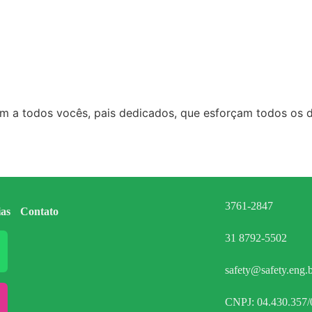
 a todos vocês, pais dedicados, que esforçam todos os d
3761-2847
ias
Contato
31 8792-5502
safety@safety.eng.b
CNPJ: 04.430.357/