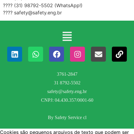
???? (31) 98792-5502 (WhatsApp!)
???? safety@safety.eng.br⠀
3761-2847
31 8792-5502
safety@safety.eng.br
CNPJ: 04.430.357/0001-60
By Safety Service cl
Cookies são pequenos arquivos de texto que podem ser