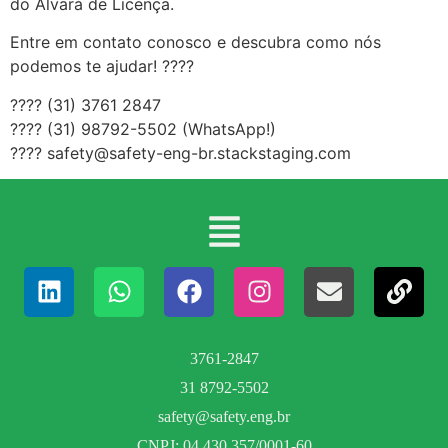
do Alvará de Licença.
Entre em contato conosco e descubra como nós
podemos te ajudar! ????
???? (31) 3761 2847
???? (31) 98792-5502 (WhatsApp!)
???? safety@safety-eng-br.stackstaging.com
3761-2847
31 8792-5502
safety@safety.eng.br
CNPJ: 04.430.357/0001-60