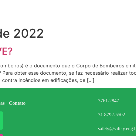
de 2022
VE?
ombeiros) é o documento que o Corpo de Bombeiros emite 
 Para obter esse documento, se faz necessário realizar tod
 contra incêndios em edificações, de […]
3761-2847
ias
Contato
31 8792-5502
safety@safety.eng.b