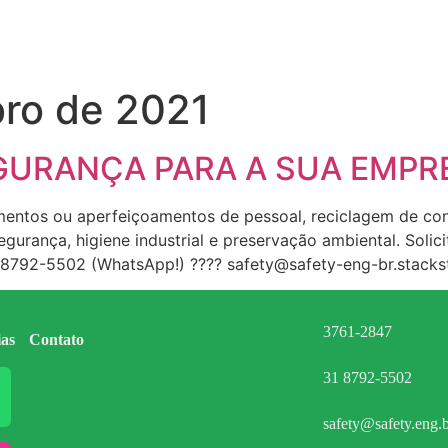
ro de 2021
GURANÇA PARA A SUA EMPR
mentos ou aperfeiçoamentos de pessoal, reciclagem de co
egurança, higiene industrial e preservação ambiental. Sol
) 98792-5502 (WhatsApp!) ???? safety@safety-eng-br.stack
3761-2847
ias
Contato
31 8792-5502
safety@safety.eng.b