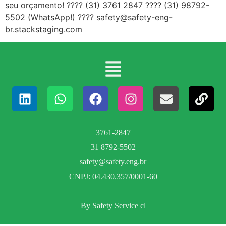
seu orçamento! ???? (31) 3761 2847 ???? (31) 98792-
5502 (WhatsApp!) ???? safety@safety-eng-
br.stackstaging.com
3761-2847
31 8792-5502
safety@safety.eng.br
CNPJ: 04.430.357/0001-60
By Safety Service cl